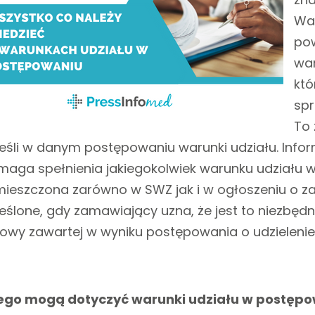
Wa
pow
war
któ
spr
To 
eśli w danym postępowaniu warunki udziału. Info
aga spełnienia jakiegokolwiek warunku udziału 
ieszczona zarówno w SWZ jak i w ogłoszeniu o za
eślone, gdy zamawiający uzna, że jest to niezbę
wy zawartej w wyniku postępowania o udzielenie
ego mogą dotyczyć warunki udziału w postęp