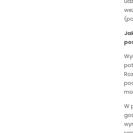
udz
marzec
wez
luty
(p
luty
styczeń
Ja
po
Wy
pot
Roz
po
mo
W p
go
wym
rej