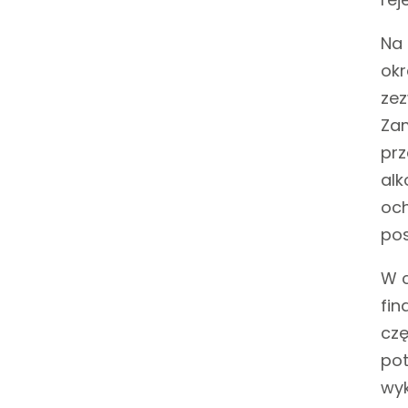
Na
okr
zez
Zam
prz
alk
och
pos
W c
fin
czę
pot
wyk