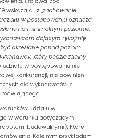
wienia. Krajowa Izba
9 wskazała, iż „
zachowanie
 udziału w postępowaniu oznacza,
reślone na minimalnym poziomie,
a wykonawcom dającym rękojmię
 być określane ponad poziom
 wykonawcy, który będzie zdolny
 udziału w postępowaniu nie
iwej konkurencji, nie powinien
ycznych dla wykonawców z
zamawiającego.
 warunków udziału w
ego w warunku dotyczącym
robotami budowalnymi), które
zamówienia. Kolejnym przykładem