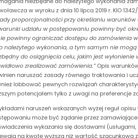
agania niezbędne do należytego wykonania zamó
oławcza w wyroku z dnia 10 lipca 2019 r. KIO 1342/1
ady proporcjonalności przy określaniu warunków
warunki udziału w postępowaniu powinny być ok
 nie powinny ograniczać dostępu do zamówieni
go należytego wykonania, a tym samym nie mogą
zbędny do osiągnięcia celu, jakim jest wyłonienie
widłowo zrealizować zamówienia.”
Opis warunków
inien naruszać zasady równego traktowania i uczc
wnież lobbować pewnych rozwiązań charakteryst
szym potencjałem tylko z uwagi na preferencje 
ykładami naruszeń wskazanych wyżej reguł opisu
stępowaniu może być żądanie przez zamawiając
wiadczenia wykazania się dostawami (usługami, 
ewają na kwotę wyższą niż wartość szacunkowa 