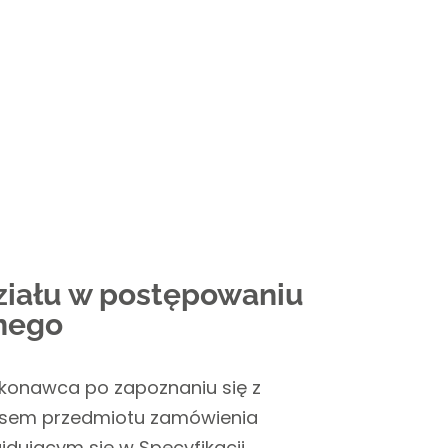
iału w postępowaniu
znego
konawca po zapoznaniu się z
isem przedmiotu zamówienia
jdującym się w Specyfikacji