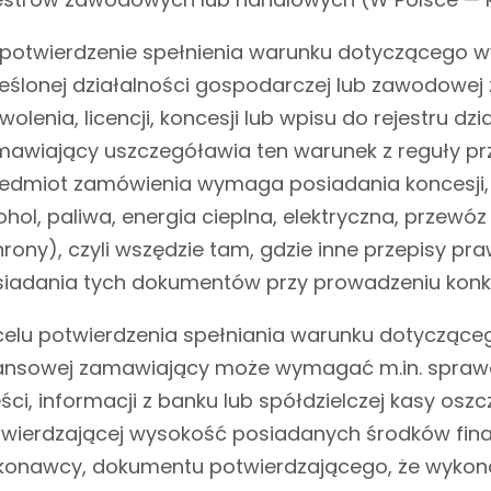
 potwierdzenie spełnienia warunku dotyczącego
eślonej działalności gospodarczej lub zawodowej
wolenia, licencji, koncesji lub wpisu do rejestru dz
awiający uszczegóławia ten warunek z reguły pr
edmiot zamówienia wymaga posiadania koncesji, zez
ohol, paliwa, energia cieplna, elektryczna, przew
rony), czyli wszędzie tam, gdzie inne przepisy p
iadania tych dokumentów przy prowadzeniu konkre
elu potwierdzenia spełniania warunku dotycząceg
ansowej zamawiający może wymagać m.in. sprawo
ści, informacji z banku lub spółdzielczej kasy o
wierdzającej wysokość posiadanych środków fina
onawcy, dokumentu potwierdzającego, że wykon