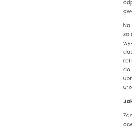
odp
gwa
Na 
zal
wyk
dat
ref
do 
upr
urz
Ja
Zam
oce