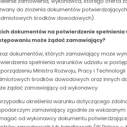
ielenie zamówienia, wykonawca, którego oferta zo
wany do złożenia dokumentów potwierdzających 
odmiotowych środków dowodowych).
kich dokumentów na potwierdzenie spełnienia
stępowaniu może żądać zamawiający?
kaz dokumentów, których zamawiający może wym
wierdzenia spełnienia warunków udziału w postęp
porządzeniu Ministra Rozwoju, Pracy i Technologii 
dmiotowych środków dowodowych oraz innych dok
że żądać zamawiający od wykonawcy.
rzypadku określenia warunku dotyczącego zdoln
spodarczym zamawiający zgodnie ze wskazanym 
agać od wykonawcy dokumentu potwierdzającego
estrów zawodowych lub handlowych (W Polsce — K