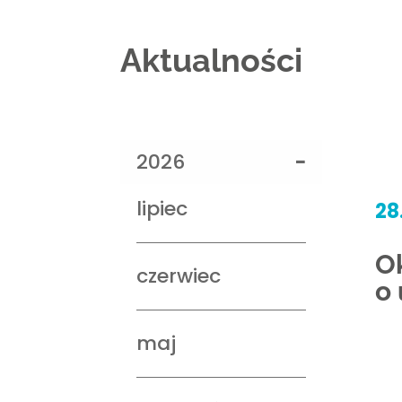
Aktualności
2026
lipiec
28
O
czerwiec
o
maj