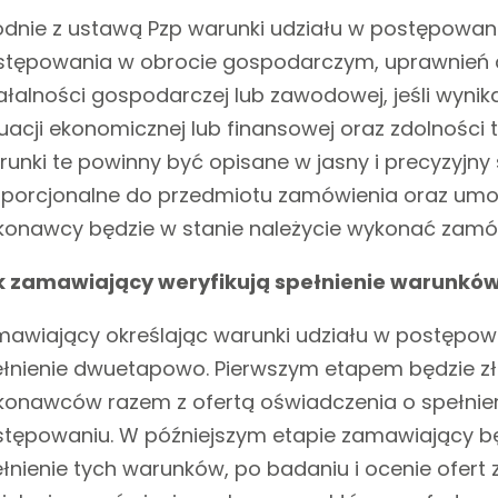
dnie z ustawą Pzp warunki udziału w postępowan
tępowania w obrocie gospodarczym, uprawnień d
ałalności gospodarczej lub zawodowej, jeśli wynik
uacji ekonomicznej lub finansowej oraz zdolności 
unki te powinny być opisane w jasny i precyzyjny
porcjonalne do przedmiotu zamówienia oraz um
onawcy będzie w stanie należycie wykonać zamó
k zamawiający weryfikują spełnienie warunkó
awiający określając warunki udziału w postępowa
łnienie dwuetapowo. Pierwszym etapem będzie zł
onawców razem z ofertą oświadczenia o spełnie
tępowaniu. W późniejszym etapie zamawiający b
łnienie tych warunków, po badaniu i ocenie ofer