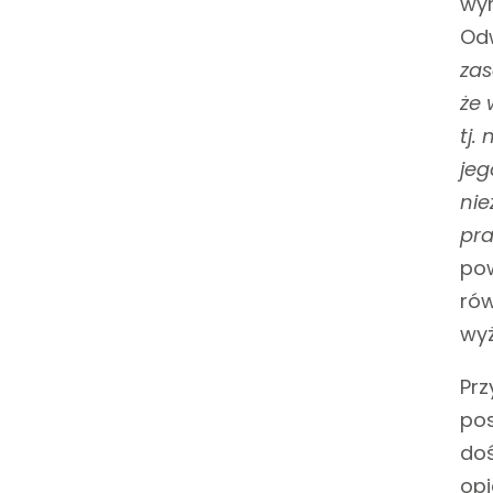
wym
Odw
zas
że 
tj.
je
nie
pra
pow
ró
wyż
Prz
po
doś
opi