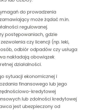
 wymagań do prowadzenia
 zamawiający może żądać m.in.
iałalności regulowanej.
zy postępowaniach, gdzie
wolenia czy licencji (np. leki,
óz osób, odbiór odpadów czy usługa
rawa nakładają obowiązek
tnej działalności.
o sytuacji ekonomicznej i
zdania finansowego lub jego
szczędnościowo-kredytowej
nsowych lub zdolności kredytowej
awca jest ubezpieczony od