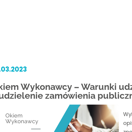
.03.2023
kiem Wykonawcy – Warunki udz
 udzielenie zamówienia public
Wy
op
zna